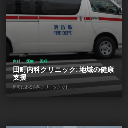
、
、
内科
医療
田町
田町内科クリニック: 地域の健康
支援
田町にある内科クリニックで […]