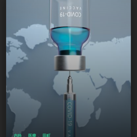
、
、
内科
医療
田町