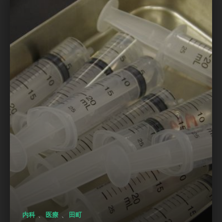
、
、
内科
医療
田町