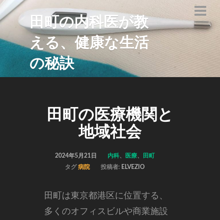
田町の内科医が教
える、健康な生活
の秘訣
田町の医療機関と
地域社会
2024年5月21日
内科
、
医療
、
田町
タグ
病院
投稿者:
ELVEZIO
田町は東京都港区に位置する、
多くのオフィスビルや商業施設