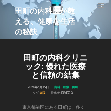
田町の内科医が教
える、健康な生活
の秘訣
田町の内科クリニ
ック: 優れた医療
と信頼の結集
2024年6月15日
内科
、
医療
、
田町
タグ
病院
投稿者:
ELVEZIO
東京都港区にある田町は、多く