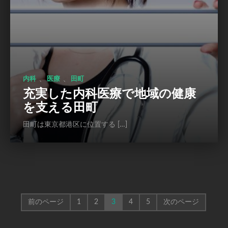
、
、
内科
医療
田町
充実した内科医療で地域の健康
を支える田町
田町は東京都港区に位置する […]
前のページ
1
2
3
4
5
次のページ